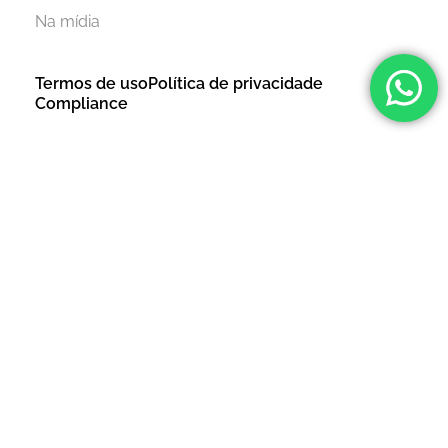
Na mídia
Termos de uso
Política de privacidade
Compliance
©2026 Hike Company, todos os direitos reservados.
|
Hike Company Ltda. |
CNPJ: 43.228744/0001-70