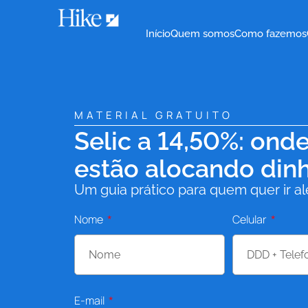
Ir
para
o
Início
Quem somos
Como fazemos
conteúdo
MATERIAL GRATUITO
Selic a 14,50%: ond
estão alocando dinh
Um guia prático para quem quer ir 
Nome
Celular
E-mail