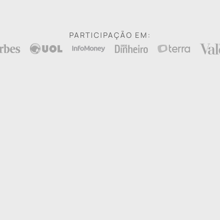
PARTICIPAÇÃO EM:
Idealizado por especialista
tas em investimentos e gestores financeiros, nosso 
no mercado financeiro.
er um guia que te dará os melhores insights sobre
c