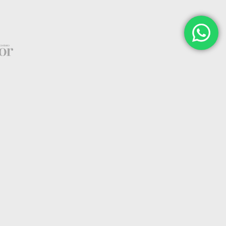
s
guia é um resultado de anos de experiência
omo os profissionais investem na renda fixa.