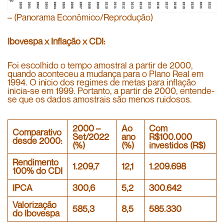
– (Panorama Econômico/Reprodução)
Ibovespa x Inflação x CDI:
Foi escolhido o tempo amostral a partir de 2000,
quando aconteceu a mudança para o Plano Real em
1994. O início dos regimes de metas para inflação
inicia-se em 1999. Portanto, a partir de 2000, entende-
se que os dados amostrais são menos ruidosos.
2000 –
Ao
Com
Comparativo
Set/2022
ano
R$100.000
desde 2000:
(%)
(%)
investidos (R$)
Rendimento
1.209,7
12,1
1.209.698
100% do CDI
IPCA
300,6
5,2
300.642
Valorização
585,3
8,5
585.330
do Ibovespa