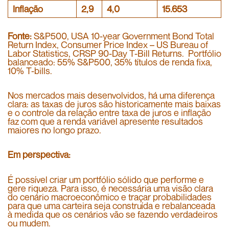
Inflação
2,9
4,0
15.653
Fonte:
S&P500, USA 10-year Government Bond Total
Return Index, Consumer Price Index – US Bureau of
Labor Statistics, CRSP 90-Day T-Bill Returns. Portfólio
balanceado: 55% S&P500, 35% títulos de renda fixa,
10% T-bills.
Nos mercados mais desenvolvidos, há uma diferença
clara: as taxas de juros são historicamente mais baixas
e o controle da relação entre taxa de juros e inflação
faz com que a renda variável apresente resultados
maiores no longo prazo.
Em perspectiva:
É possível criar um portfólio sólido que performe e
gere riqueza. Para isso, é necessária uma visão clara
do cenário macroeconômico e traçar probabilidades
para que uma carteira seja construída e rebalanceada
à medida que os cenários vão se fazendo verdadeiros
ou mudem.